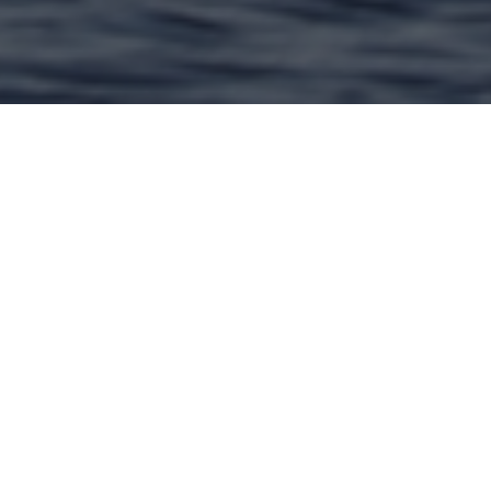
hier unser versprochenes Video der
…